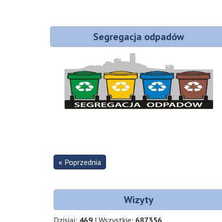
Segregacja odpadów
« Poprzednia
Wizyty
Dzisiaj:
469
| Wszystkie:
687356