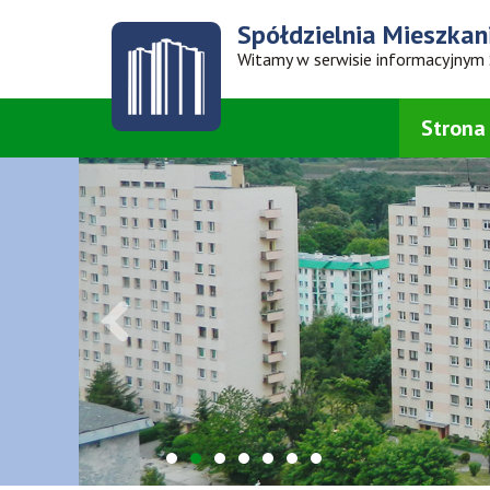
Spółdzielnia
Mieszkan
Witamy w serwisie informacyjnym
Strona
1
2
3
4
5
6
7