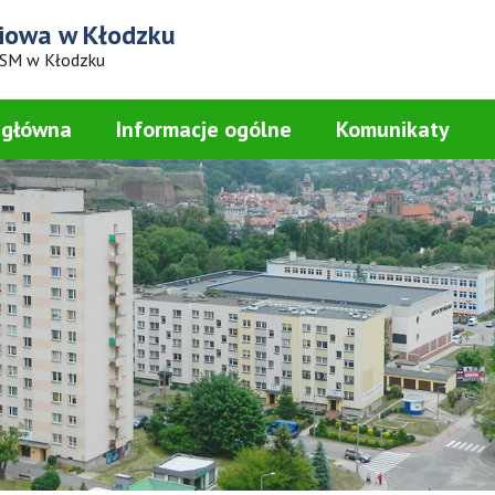
iowa
w Kłodzku
 SM w Kłodzku
 główna
Informacje ogólne
Komunikaty