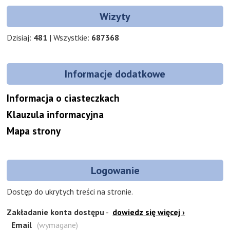
Wizyty
Dzisiaj:
481
| Wszystkie:
687368
Informacje dodatkowe
Informacja o ciasteczkach
Klauzula informacyjna
Mapa strony
Logowanie
Dostęp do ukrytych treści na stronie.
Zakładanie konta dostępu
-
dowiedz się
więcej ›
Formularz
Email
(wymagane)