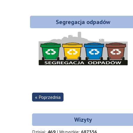
Segregacja odpadów
« Poprzednia
Wizyty
Dzisiaj:
469
| Wszystkie:
687356