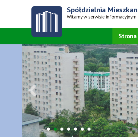
Spółdzielnia
Mieszkan
Witamy w serwisie informacyjnym
Strona
1
2
3
4
5
6
7