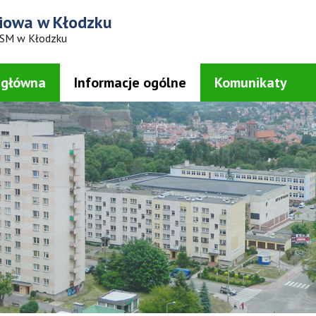
iowa
w Kłodzku
 SM w Kłodzku
 główna
Informacje ogólne
Komunikaty