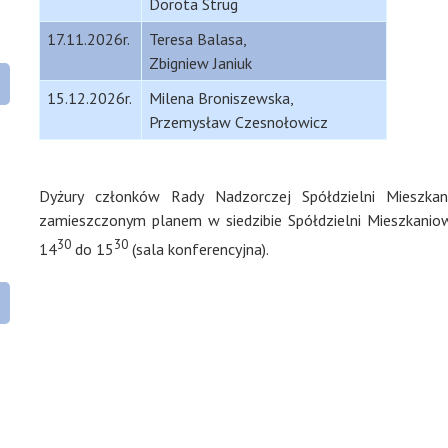
Dorota Strug
17.11.2026r.
Teresa Balasa,
Zbigniew Janiuk
15.12.2026r.
Milena Broniszewska,
Przemysław Czesnołowicz
Dyżury członków Rady Nadzorczej Spółdzielni Mieszk
zamieszczonym planem w siedzibie Spółdzielni Mieszkanio
30
30
14
do 15
(sala konferencyjna).