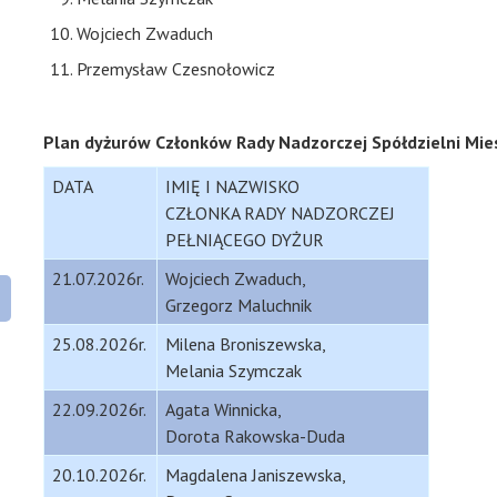
Wojciech Zwaduch
Przemysław Czesnołowicz
Plan dyżurów Członków Rady Nadzorczej Spółdzielni Mies
DATA
IMIĘ I NAZWISKO
CZŁONKA RADY NADZORCZEJ
PEŁNIĄCEGO DYŻUR
21.07.2026r.
Wojciech Zwaduch,
Grzegorz Maluchnik
25.08.2026r.
Milena Broniszewska,
Melania Szymczak
22.09.2026r.
Agata Winnicka,
Dorota Rakowska-Duda
20.10.2026r.
Magdalena Janiszewska,